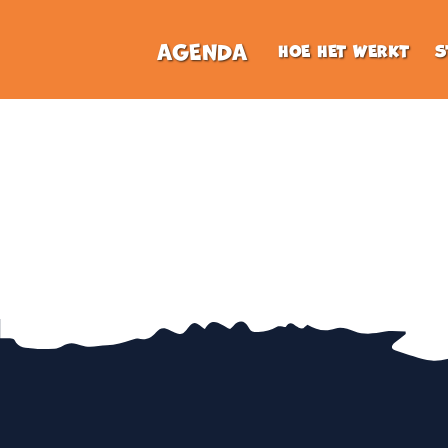
AGENDA
HOE HET WERKT
S